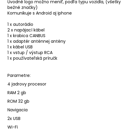
Úvodné logo možno meniť, podľa typu vozidla, (všetky
bežné značky)
Komunikuje s Android aj iphone
1 x autorádio
2 x napájací kábel
1 x krabica CANBUS
1 x adaptér anténnej antény
1 x kábel USB
1 x vstup / výstup RCA
1 x používateľská príručk
Parametre:
4 jadrovy procesor
RAM 2 gb
ROM 32 gb
Navigacia
2x USB
Wi-Fi