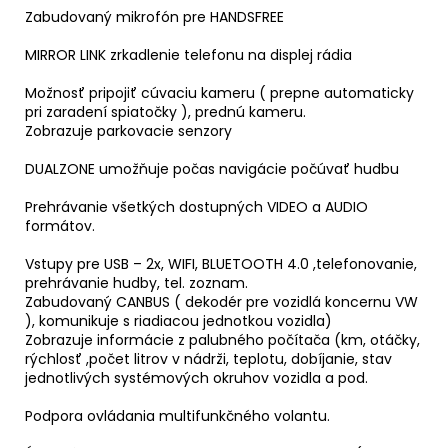
Zabudovaný mikrofón pre HANDSFREE
MIRROR LINK zrkadlenie telefonu na displej rádia
Možnosť pripojiť cúvaciu kameru ( prepne automaticky
pri zaradení spiatočky ), prednú kameru.
Zobrazuje parkovacie senzory
DUALZONE umožňuje počas navigácie počúvať hudbu
Prehrávanie všetkých dostupných VIDEO a AUDIO
formátov.
Vstupy pre USB – 2x, WIFI, BLUETOOTH 4.0 ,telefonovanie,
prehrávanie hudby, tel. zoznam.
Zabudovaný CANBUS ( dekodér pre vozidlá koncernu VW
), komunikuje s riadiacou jednotkou vozidla)
Zobrazuje informácie z palubného počítača (km, otáčky,
rýchlosť ,počet litrov v nádrži, teplotu, dobíjanie, stav
jednotlivých systémových okruhov vozidla a pod.
Podpora ovládania multifunkčného volantu.