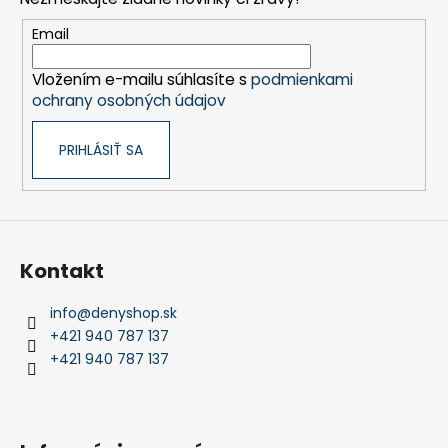
ä
t
Email
i
Vložením e-mailu súhlasíte s
podmienkami
e
ochrany osobných údajov
PRIHLÁSIŤ SA
Kontakt
info
@
denyshop.sk
+421 940 787 137
+421 940 787 137