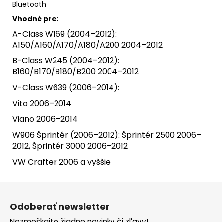
Bluetooth
Vhodné pre:
A-Class W169 (2004–2012):
A150/A160/A170/A180/A200 2004–2012
B-Class W245 (2004–2012):
B160/B170/B180/B200 2004–2012
V-Class W639 (2006–2014):
Vito 2006–2014
Viano 2006–2014
W906 Šprintér (2006–2012): Šprintér 2500 2006–
2012, Šprintér 3000 2006–2012
VW Crafter 2006 a vyššie
Z
á
Odoberať newsletter
p
Nezmeškajte žiadne novinky či zľavy!