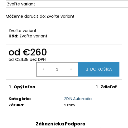
č
a
m
Môžeme doručiť do:
Zvoľte variant
e
Zvoľte variant
Kód:
Zvoľte variant
OCHRANNÁ
PLACHTA
NA
od
€260
AUTO
LUXURY
od
€211,38
bez DPH
CAR
Jednotková
COVER
DO KOŠÍKA
cena:
-
L
€14,90
Opýtať sa
Zdieľať
Kategória
:
2DIN Autoradia
Záruka
:
2 roky
Zákaznícka Podpora