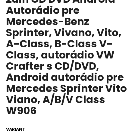
je
á
Autorádio pre
0,0
z
j
Mercedes-Benz
5
s
hviezdičiek.
Sprinter, Vivano, Vito,
ť
?
A-Class, B-Class V-
Class, autorádio VW
Crafter s CD/DVD,
HĽADAŤ
Android autorádio pre
Mercedes Sprinter Vito
O
Viano, A/B/V Class
d
W906
p
o
r
ú
VARIANT