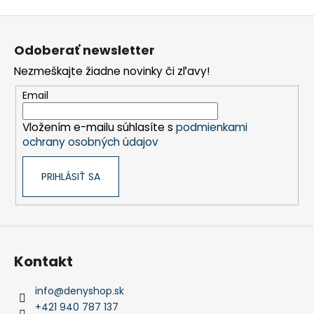
á
Z
j
á
Odoberať newsletter
s
p
ť
Nezmeškajte žiadne novinky či zľavy!
ä
?
t
Email
i
Vložením e-mailu súhlasíte s
podmienkami
e
ochrany osobných údajov
HĽADAŤ
PRIHLÁSIŤ SA
O
d
p
Kontakt
o
r
info
@
denyshop.sk
ú
+421 940 787 137