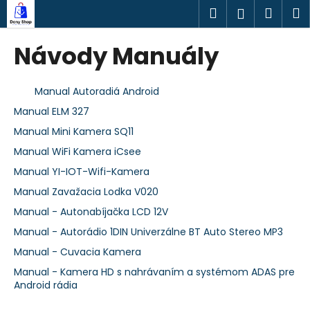
K
Prejsť
Hľadať
Náku
M
Prihlásen
na
o
obsah
Späť
Späť
košík
š
Návody Manuály
í
Č
k
o
Manual Autoradiá Android
p
Manual ELM 327
o
Manual Mini Kamera SQ11
t
Manual WiFi Kamera iCsee
r
Manual YI-IOT-Wifi-Kamera
e
Manual Zavažacia Lodka V020
b
Manual - Autonabíjačka LCD 12V
u
Manual - Autorádio 1DIN Univerzálne BT Auto Stereo MP3
j
e
Manual - Cuvacia Kamera
t
Manual - Kamera HD s nahrávaním a systémom ADAS pre
Android rádia
e
n