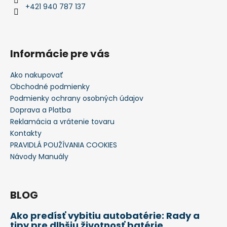
č
+421 940 787 137
a
m
e
Informácie pre vás
5-
PALCOVÉ
Ako nakupovať
1DIN
Obchodné podmienky
AUTORÁDIO
Podmienky ochrany osobných údajov
S
CARPLAY
Doprava a Platba
&
Reklamácia a vrátenie tovaru
ANDROID
AUTO
Kontakty
AUTORÁDIO
PRAVIDLÁ POUŽÍVANIA COOKIES
AUTORÁDIO
Návody Manuály
MP5
DO
AUTA
BT
BLOG
FM
USB
FAST
Ako predísť vybitiu autobatérie: Rady a
CHARGE
tipy pre dlhšiu životnosť batérie