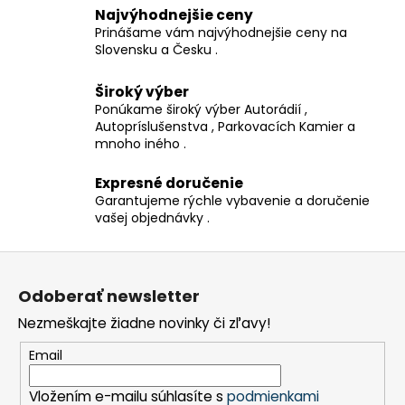
i
Najvýhodnejšie ceny
e
Prinášame vám najvýhodnejšie ceny na
Slovensku a Česku .
p
r
Široký výber
v
Ponúkame široký výber Autorádií ,
k
Autopríslušenstva , Parkovacích Kamier a
y
mnoho iného .
v
ý
Expresné doručenie
p
Garantujeme rýchle vybavenie a doručenie
i
vašej objednávky .
s
u
Z
á
Odoberať newsletter
p
Nezmeškajte žiadne novinky či zľavy!
ä
t
Email
i
Vložením e-mailu súhlasíte s
podmienkami
e