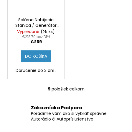
Solárna Nabíjacia
Stanica / Generátor
600W BLUETTI EB3A,
Vypredané
(>5 ks)
268Wh LiFePO4
€218,70 bez DPH
€269
záložná batéria so
600W
DO KOŠÍKA
Doručenie do 3 dní .
9
položiek celkom
O
v
l
Zákaznícka Podpora
á
Poradíme vám ako si vybrať správne
d
Autorádio či Autopríslušenstvo .
a
c