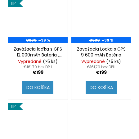
TIP
€330
–39 %
€330
–39 %
Zavážacia loďka s GPS
Zavažacia Lodka s GPS
12 000mAh Bateria ,
9 600 mAh Batéria
žlto-čierna
Vypredané
(>5 ks)
Vypredané
(>5 ks)
€161,79 bez DPH
€161,79 bez DPH
€199
€199
DO KOŠÍKA
DO KOŠÍKA
TIP