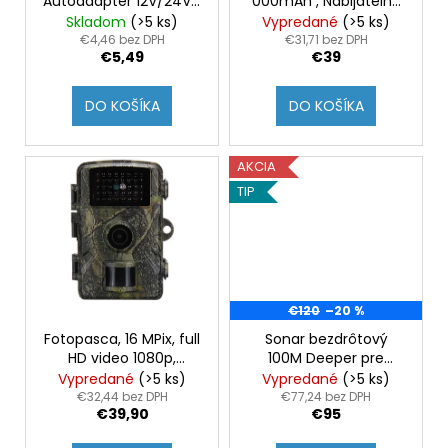
o
č
Autoadaptér 12V/24V /
000mAh , Nabijatelna
d
Nabíjačka do auta
bareria LiPo pre
a
Skladom
(>5 ks)
Vypredané
(>5 ks)
v
u
zavažacie loďky
€4,46 bez DPH
€31,71 bez DPH
m
€5,49
€39
k
e
t
DO KOŠÍKA
DO KOŠÍKA
o
AUTO
v
POISTKY
300KS
AKCIA
AUTOMOBILOVÉ
TIP
MINI
A
KLASIK
POISTKY
POISTKA
ČEPELE
AUTA
€120
–20 %
AUTO
TRUCK
Fotopasca, 16 MPix, full
Sonar bezdrôtový
AUTOMOBILOVÁ
HD video 1080p,
100M Deeper pre
POISTKA
maskovacoví
rybárov nahadzovací
Vypredané
(>5 ks)
Vypredané
(>5 ks)
€9,90
€32,44 bez DPH
€77,24 bez DPH
€39,90
€95