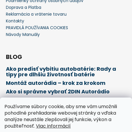
Podmienky ochrany osobných údajov
Doprava a Platba
Reklamácia a vrátenie tovaru
Kontakty
PRAVIDLÁ POUŽÍVANIA COOKIES
Návody Manuály
BLOG
Ako predísť vybitiu autobatérie: Rady a
tipy pre dlhšiu životnosť batérie
Montáž autorádia – krok za krokom
Ako si správne vybrať 2DIN Autorádio
Používame súbory cookie, aby sme vám umožnili
Prijímame online platby
pohodlné prehliadanie webovej stránky a vďaka
analýze neustále zlepšovali jej funkcie, výkon a
použiteľnosť.
Viac informácií