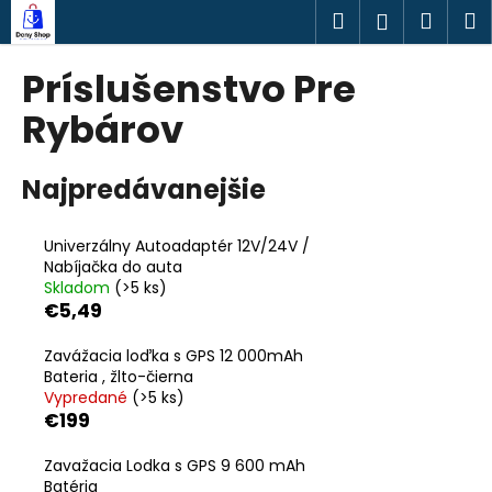
K
Prejsť
Hľadať
Náku
M
Prihlásen
na
o
obsah
Späť
Späť
košík
š
Príslušenstvo Pre
í
Č
Rybárov
k
o
p
Najpredávanejšie
o
t
Univerzálny Autoadaptér 12V/24V /
r
Nabíjačka do auta
e
Skladom
(>5 ks)
€5,49
b
u
Zavážacia loďka s GPS 12 000mAh
j
Bateria , žlto-čierna
Vypredané
(>5 ks)
e
€199
t
e
Zavažacia Lodka s GPS 9 600 mAh
n
Batéria