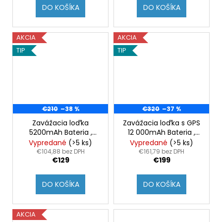
DO KOŠÍKA
DO KOŠÍKA
AKCIA
AKCIA
TIP
TIP
€210
–38 %
€320
–37 %
Zavážacia loďka
Zavážacia loďka s GPS
5200mAh Bateria ,
12 000mAh Bateria ,
čierna
čierna
Vypredané
(>5 ks)
Vypredané
(>5 ks)
€104,88 bez DPH
€161,79 bez DPH
€129
€199
DO KOŠÍKA
DO KOŠÍKA
AKCIA