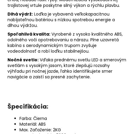
trojlistovej vrtule poskytne silný výkon a rýchlu plavbu.
Dlhá výdrž:
Loďka je vybavená veľkokapacitnou
nabíjateľnou batériou s nízkou spotrebou energie a
dlhou výdržou.
Spoľahlivá kvalita:
Vyrobené z vysoko kvalitného ABS,
odolného voči opotrebovaniu a nárazu.
Plne uzavretá
kabína s aerodynamickým trupom zvyšuje
vodeodolnosť a robí loďku stabilnejšou.
Nočné svetlo:
Vďaka prednému svetlu LED a smerovým
svetlám s vysokým jasom, ktoré zlepšujú rozsahy
výhľadu pri nočnej jazde, ľahko identifikujete smer
navigácie a zaistí sa presné zachytenie.
Špecifikácia:
Farba: Čierna
Materiál: ABS
Max.
Zaťaženie: 2KG