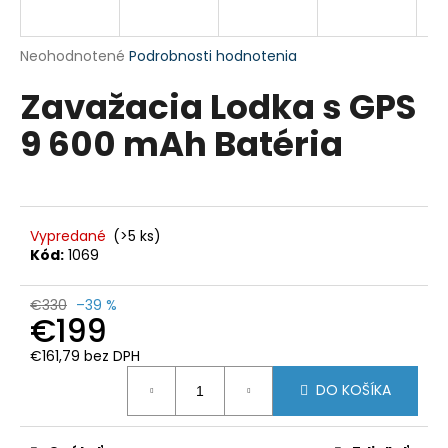
á
j
Priemerné
Neohodnotené
Podrobnosti hodnotenia
s
hodnotenie
Zavažacia Lodka s GPS
produktu
ť
je
?
9 600 mAh Batéria
0,0
z
5
hviezdičiek.
HĽADAŤ
Vypredané
(>5 ks)
Kód:
1069
€330
–39 %
O
€199
d
€161,79 bez DPH
p
Jednotková
o
DO KOŠÍKA
cena:
r
ú