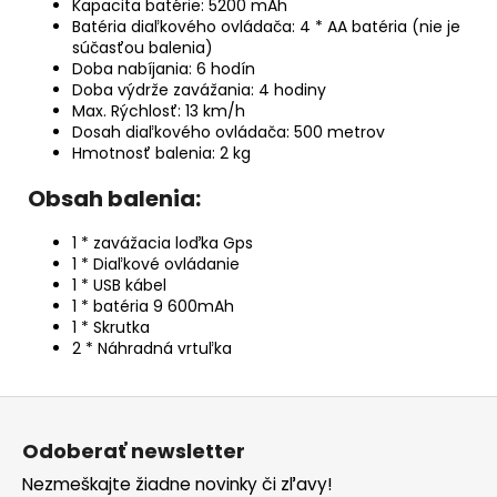
Kapacita batérie: 5200 mAh
Batéria diaľkového ovládača: 4 * AA batéria (nie je
súčasťou balenia)
Doba nabíjania: 6 hodín
Doba výdrže zavážania: 4 hodiny
Max.
Rýchlosť: 13 km/h
Dosah diaľkového ovládača: 500 metrov
Hmotnosť balenia: 2 kg
Obsah balenia:
1 * zavážacia loďka Gps
1 * Diaľkové ovládanie
1 * USB kábel
1 * batéria 9 600mAh
1 * Skrutka
2 * Náhradná vrtuľka
Z
á
Odoberať newsletter
p
Nezmeškajte žiadne novinky či zľavy!
ä