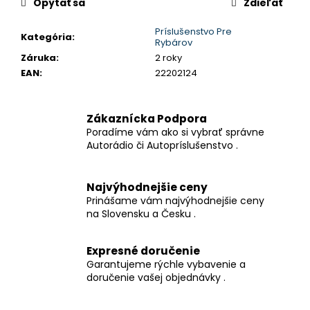
č
Opýtať sa
Zdieľať
a
m
Príslušenstvo Pre
Kategória
:
Rybárov
e
Záruka
:
2 roky
EAN
:
22202124
5-
PALCOVÉ
1DIN
Zákaznícka Podpora
AUTORÁDIO
Poradíme vám ako si vybrať správne
S
Autorádio či Autopríslušenstvo .
CARPLAY
&
ANDROID
AUTO
Najvýhodnejšie ceny
AUTORÁDIO
Prinášame vám najvýhodnejšie ceny
AUTORÁDIO
na Slovensku a Česku .
MP5
DO
AUTA
Expresné doručenie
BT
FM
Garantujeme rýchle vybavenie a
USB
doručenie vašej objednávky .
FAST
CHARGE