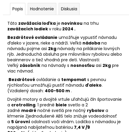
HEAD
UNIT
Popis
Hodnotenie
Diskusia
€44,90
Táto
zavážacia loďka
je
novinkou
na trhu
zavážacích lodiek
v roku
2024 .
Bezdrôtové ovládanie
umožňuje vypustiť návnadu
ďaleko v jazere, rieke a nádrži. Veľká
nádoba
na
návnadu pojme asi
2kg
návnady na prilákanie lovných
rýb. Jednoduchá obsluha pre milovníkov rybolovu alebo
beainnerov a tiež vhodná pre deti. Vlastnosti:
Veľký
zásobník
na návnady s
nosnosťou
asi
2kg
pre
viac návnad.
Bezdrôtové
ovládanie a
tempomat
s pevnou
rýchlosťou umožňujú pustiť návnadu
ďaleko
.
(Vzdialený dosah:
400-500 m
.
Dvojité motory a dvojité vrtule uľahčujú čln športovanie
a
crotrolling
. 1 predné
biele
svetlo a 2
zadné
modré
nočné svetlá pre nočný
rybolov
a
kŕmenie Zjednodušené ABS telo znižuje vodeodolnosť
a
5
úrovní
odolnosti voči vlnám. Lodička s návnadou je
napájaná nabíjateľnou batériou
7,4 V /9