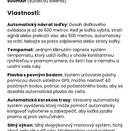
600mAh
(súčasťou balenia).
Vlastnosti:
Automatický návrat loďky:
Dosah diaľkového
ovládača je až do 500 metrov.
Keď je loďka vybitá, stratí
signál alebo prekročí viac ako 500 metrov, automaticky
sa vráti.
Nebojte sa preto odplavenia alebo straty loďky.
Tempomat:
Jedným kliknutím zapnete systém
tempomatu, ktorý udrží loďku v chode konštantnou
rýchlosťou v priamom smere, čo šetrí čas a námahu a
uvoľní vaše ruky.
Plavba s pevným bodom:
Systém určovania polohy
pomocou dvoch satelitov GPS, možno nastaviť 40
pozičných bodov, počnúc od počiatočného bodu, aby sa
dosiahla automatická plavba do cieľa.
Automatická korekcia trasy:
Vstavaný automatický
systém vyváženia, ktorý môže pomôcť automaticky
korigovať vybočenie a zabezpečiť, aby loďka jazdila
priamo aj proti vetru/vlnám.
Silný výkon:
Silný dvojvýkonový motorový systém, tichý
chod, nebude rušiť ryby.
Modernizácia vysokoúčinnej