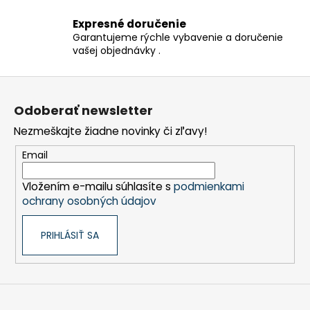
v
ý
Expresné doručenie
p
Garantujeme rýchle vybavenie a doručenie
i
vašej objednávky .
s
u
Z
á
Odoberať newsletter
p
Nezmeškajte žiadne novinky či zľavy!
ä
t
Email
i
Vložením e-mailu súhlasíte s
podmienkami
e
ochrany osobných údajov
PRIHLÁSIŤ SA