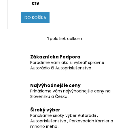
č
€19
k
a
t
m
DO KOŠÍKA
e
o
v
2DIN
1
položiek celkom
O
AUTORADIO
7
v
PALCOVÉ
l
,
Zákaznícka Podpora
á
ANDROID
Poradíme vám ako si vybrať správne
d
13
Autorádio či Autopríslušenstvo .
,
a
7
c
PALCOVE
i
Najvýhodnejšie ceny
PRE
VW,SKODA,SEAT
e
Prinášame vám najvýhodnejšie ceny na
2GB
Slovensku a Česku .
p
RAM
r
€110
Široký výber
v
Pôvodne:
Ponúkame široký výber Autorádií ,
k
€210
Autopríslušenstva , Parkovacích Kamier a
y
mnoho iného .