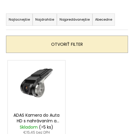
á
R
j
a
Najlacnejšie
Najdrahšie
Najpredávanejšie
Abecedne
s
d
ť
e
?
n
OTVORIŤ FILTER
i
e
V
p
ý
HĽADAŤ
r
p
o
i
d
s
O
u
p
d
k
r
p
t
o
o
ADAS Kamera do Auta
o
r
HD s nahrávaním a
d
systémom ADAS pre
Skladom
(>5 ks)
ú
v
u
Android rádia
€15,45 bez DPH