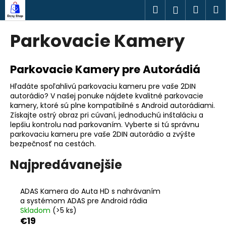
K
Prejsť
Hľadať
Náku
M
Prihlásen
na
o
obsah
Späť
Späť
košík
š
Parkovacie Kamery
í
Č
k
o
Parkovacie Kamery pre Autorádiá
p
Hľadáte spoľahlivú parkovaciu kameru pre vaše 2DIN
o
autorádio? V našej ponuke nájdete kvalitné parkovacie
t
kamery, ktoré sú plne kompatibilné s Android autorádiami.
Získajte ostrý obraz pri cúvaní, jednoduchú inštaláciu a
r
lepšiu kontrolu nad parkovaním. Vyberte si tú správnu
e
parkovaciu kameru pre vaše 2DIN autorádio a zvýšte
bezpečnosť na cestách.
b
u
Najpredávanejšie
j
e
ADAS Kamera do Auta HD s nahrávaním
t
a systémom ADAS pre Android rádia
e
Skladom
(>5 ks)
€19
n