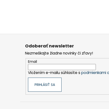
Z
á
Odoberať newsletter
p
Nezmeškajte žiadne novinky či zľavy!
ä
t
Email
i
Vložením e-mailu súhlasíte s
podmienkami o
e
PRIHLÁSIŤ SA