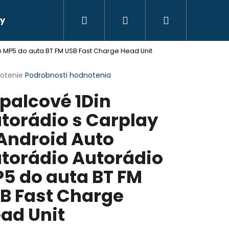
Hľadať
Prihlásenie
Nákupný
ry
Autokozmetika
Wi-Fi Kamery
Elektric
o MP5 do auta BT FM USB Fast Charge Head Unit
košík
erné
notenie
Podrobnosti hodnotenia
tenie
palcové 1Din
ktu
torádio s Carplay
Android Auto
ičiek.
torádio Autorádio
5 do auta BT FM
B Fast Charge
ad Unit
 7 PALCOVÉ , ANDROID