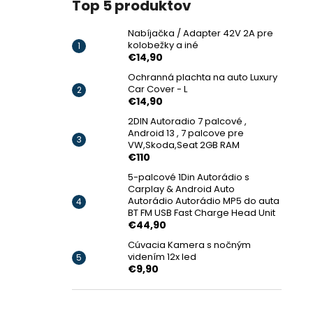
Top 5 produktov
Nabíjačka / Adapter 42V 2A pre
kolobežky a iné
€14,90
Ochranná plachta na auto Luxury
Car Cover - L
€14,90
2DIN Autoradio 7 palcové ,
Android 13 , 7 palcove pre
VW,Skoda,Seat 2GB RAM
€110
5-palcové 1Din Autorádio s
Carplay & Android Auto
Autorádio Autorádio MP5 do auta
BT FM USB Fast Charge Head Unit
€44,90
Cúvacia Kamera s nočným
videním 12x led
€9,90