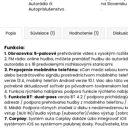
Autorádio či
na Slovensku
Autopríslušenstvo .
.
Popis
Súvisiace (1)
Hodnotenie (1)
Diskusi
Funkcia:
1. Obrazovka: 5-palcové
prehrávanie videa s vysokým rozlíš
2. FM rádio: online hudba, môžete prenášať hudbu do autorádi
autorádia a s 18 predvolenými rozhlasovými stanicami.
3. Prepojenie mobilného telefónu:
sCan medzi sebou komun
alebo bezdrôtového signálu prostredníctvom mobilného telef
verzie 13.4, mobilný telefón Android verzie 10.1. Viac ako táto
potrebné aktualizovať softvér po pôvodnom továrenskom lad
4. Funkcia rýchleho nabíjania: podpora funkcie rýchleho nabí
5.
Funkcia BT: dual-pass
verzia BT 4.2 / podpora prichádza
adresár / podpora prehrávania hudby z mobilného telefónu / 
6. Médiá: Podpora rôznych značiek U disku s neobmedzenou ka
vstup (AUX IN)/audio výstup (subwoofer)/video výstup (zobra
7. Carplay:
Systém auta Carplay dokáže úzko integrovať iOS z
systémom iOS so systémom palubnej dosky. Používatelia, ktorí