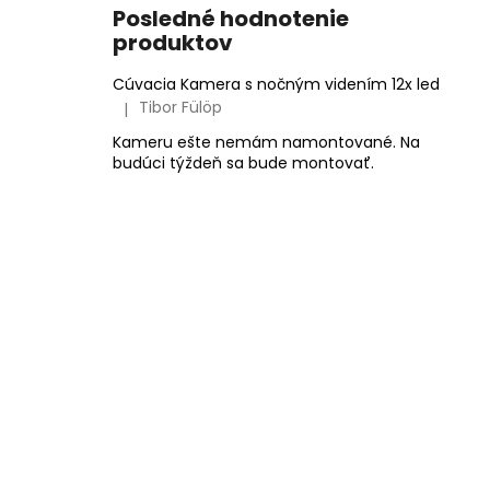
Posledné hodnotenie
produktov
Cúvacia Kamera s nočným videním 12x led
Tibor Fülöp
|
Hodnotenie produktu je 5 z 5 hviezdičiek.
Kameru ešte nemám namontované. Na
budúci týždeň sa bude montovať.