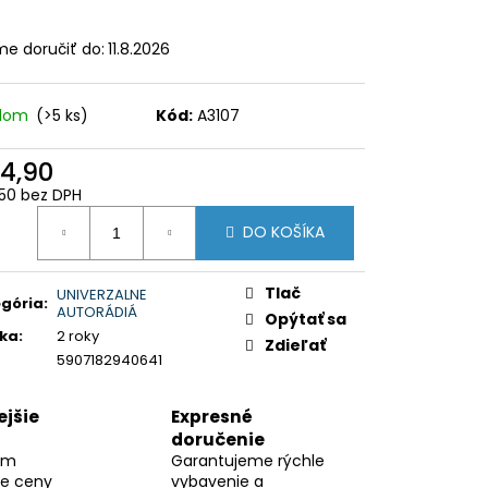
 PRE VW,SKODA,SEAT
e doručiť do:
11.8.2026
adom
(>5 ks)
Kód:
A3107
4,90
50 bez DPH
otková
DO KOŠÍKA
:
Tlač
UNIVERZALNE
gória
:
AUTORÁDIÁ
Opýtať sa
ka
:
2 roky
Zdieľať
5907182940641
jšie
Expresné
doručenie
ám
Garantujeme rýchle
ie ceny
vybavenie a