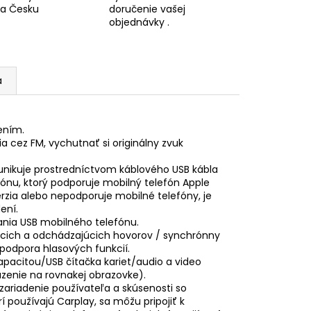
 a Česku
doručenie vašej
objednávky .
a
ením.
a cez FM, vychutnať si originálny zvuk
ikuje prostredníctvom káblového USB kábla
ónu, ktorý podporuje mobilný telefón Apple
 verzia alebo nepodporuje mobilné telefóny, je
ení.
jania USB mobilného telefónu.
júcich a odchádzajúcich hovorov / synchrónny
podpora hlasových funkcií.
pacitou/USB čítačka kariet/audio a video
zenie na rovnakej obrazovke).
ariadenie používateľa a skúsenosti so
 používajú Carplay, sa môžu pripojiť k