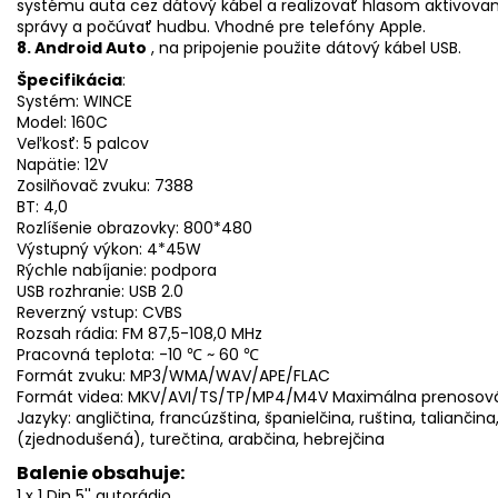
systému auta cez dátový kábel a realizovať hlasom aktivovanú
správy a počúvať hudbu. Vhodné pre telefóny Apple.
8. Android Auto
, na pripojenie použite dátový kábel USB.
Špecifikácia
:
Systém: WINCE
Model: 160C
Veľkosť: 5 palcov
Napätie: 12V
Zosilňovač zvuku: 7388
BT: 4,0
Rozlíšenie obrazovky: 800*480
Výstupný výkon: 4*45W
Rýchle nabíjanie: podpora
USB rozhranie: USB 2.0
Reverzný vstup: CVBS
Rozsah rádia: FM 87,5-108,0 MHz
Pracovná teplota: -10 ℃ ~ 60 ℃
Formát zvuku: MP3/WMA/WAV/APE/FLAC
Formát videa: MKV/AVI/TS/TP/MP4/M4V Maximálna prenosov
Jazyky: angličtina, francúzština, španielčina, ruština, taliančin
(zjednodušená), turečtina, arabčina, hebrejčina
Balenie obsahuje:
1 x 1 Din 5'' autorádio