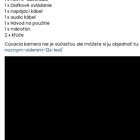
1 x Diaľkové ovládanie
1 x napájací kábel
1 x audio kábel
1 x Návod na použitie
1 x mikrofón
2 x kľúče
Cúvacia kamera nie je súčasťou ale môžete si ju objednať tu
nocnym-videnim-12x-led/