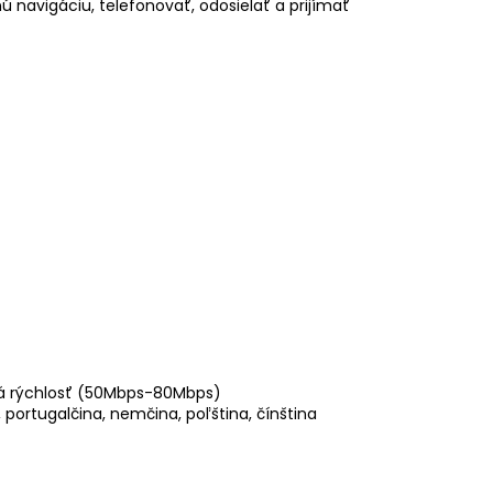
 navigáciu, telefonovať, odosielať a prijímať
á rýchlosť (50Mbps-80Mbps)
a, portugalčina, nemčina, poľština, čínština