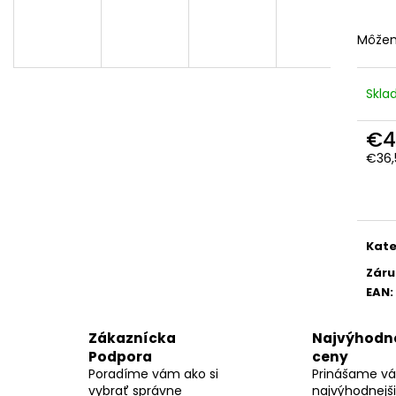
CAR COVER - L
13 , 7 PALCOVE
2GB RAM
€14,90
€110
Môžem
Pôvodne:
€210
Skl
€4
€36,
Jedn
cena
Kate
Záru
EAN
:
Zákaznícka
Najvýhodne
Podpora
ceny
Poradíme vám ako si
Prinášame v
vybrať správne
najvýhodnejš