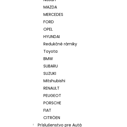
KOLOBEŽKY A INÉ
MAZDA
€14,90
MERCEDES
FORD
OPEL
HYUNDAI
Redukčné rámiky
Toyota
BMW
SUBARU
SUZUKI
Mitshubishi
RENAULT
PEUGEOT
PORSCHE
FIAT
CITRÖEN
Príslušenstvo pre Autá