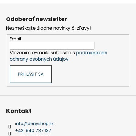
Z
á
Odoberať newsletter
p
Nezmeškajte žiadne novinky či zľavy!
ä
t
Email
i
Vložením e-mailu súhlasíte s
podmienkami
e
ochrany osobných údajov
PRIHLÁSIŤ SA
Kontakt
info
@
denyshop.sk
+421 940 787 137