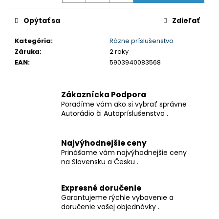
č
a
Opýtať sa
Zdieľať
m
e
Kategória
:
Rôzne príslušenstvo
Záruka
:
2 roky
AUTO
EAN
:
5903940083568
POISTKY
300KS
AUTOMOBILOVÉ
Zákaznícka Podpora
MINI
A
Poradíme vám ako si vybrať správne
KLASIK
Autorádio či Autopríslušenstvo .
POISTKY
POISTKA
ČEPELE
Najvýhodnejšie ceny
AUTA
Prinášame vám najvýhodnejšie ceny
AUTO
TRUCK
na Slovensku a Česku .
AUTOMOBILOVÁ
POISTKA
Expresné doručenie
€9,90
Garantujeme rýchle vybavenie a
doručenie vašej objednávky .