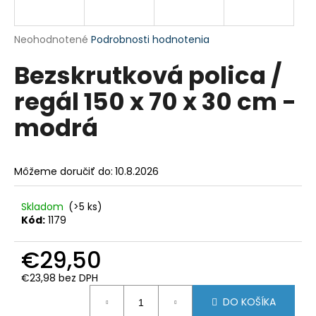
á
j
Priemerné
Neohodnotené
Podrobnosti hodnotenia
s
hodnotenie
Bezskrutková polica /
produktu
ť
je
?
regál 150 x 70 x 30 cm -
0,0
z
modrá
5
hviezdičiek.
HĽADAŤ
Môžeme doručiť do:
10.8.2026
Skladom
(>5 ks)
Kód:
1179
O
d
€29,50
p
o
€23,98 bez DPH
r
Jednotková
ú
DO KOŠÍKA
cena: