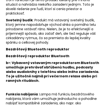
trom funkciám je tento produkt ideálny pre mnoho
situácií a nahrádza niekoľko zariadení jedným. Toto je
skvelé riešenie pre ľudí, ktorí si cenia priestor a
praktickosť.
Svetelný budík
: Produkt má vstavaný svetelný budík,
ktorý jemne napodobňuje východ slnka a pomáha telu
prirodzene vstávať ráno. Nielen, že je to efektívnejší a
príjemnejší spôsob, ako začať deň, ale tiež reguluje váš
cirkadiánny rytmus, čo sa premieta do lepšej kvality
spánku a celkovej pohody.
Bezdrôtový Bluetooth reproduktor
Bezdrôtový reproduktor Bluetooth
b>: Vybavený vstavaným reproduktorom Bluetooth
umožňuje prehrávať obľúbenú hudbu, podcasty
alebo audioknihy z telefónu alebo iného zariadenia.
To je užitočné najmä pri večernom relaxe alebo pri
ranných rituáloch.
Funkcia nabíjania
: Lampa má funkciu bezdrôtového
nabíjania, ktorá vám umožňuje jednoducho a pohodlne
nabíjať kompatibilné zariadenia, ako napr. ako