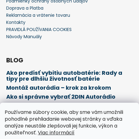
Podmienky ochrany osobných údajov
Doprava a Platba
Reklamácia a vrátenie tovaru
Kontakty
PRAVIDLÁ POUŽÍVANIA COOKIES
Návody Manuály
BLOG
Ako predísť vybitiu autobatérie: Rady a
tipy pre dlhšiu životnosť batérie
Montáž autorádia – krok za krokom
Ako si správne vybrať 2DIN Autorádio
Používame súbory cookie, aby sme vám umožnili
Prijímame online platby
pohodlné prehliadanie webovej stránky a vďaka
analýze neustále zlepšovali jej funkcie, výkon a
použiteľnosť.
Viac informácií