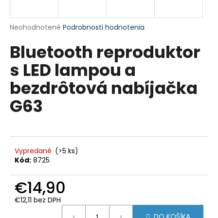
á
j
Priemerné
Neohodnotené
Podrobnosti hodnotenia
s
hodnotenie
Bluetooth reproduktor
produktu
ť
je
?
s LED lampou a
0,0
z
bezdrôtová nabíjačka
5
hviezdičiek.
G63
HĽADAŤ
Vypredané
(>5 ks)
O
Kód:
8725
d
p
€14,90
o
r
€12,11 bez DPH
ú
Jednotková
DO KOŠÍKA
cena: