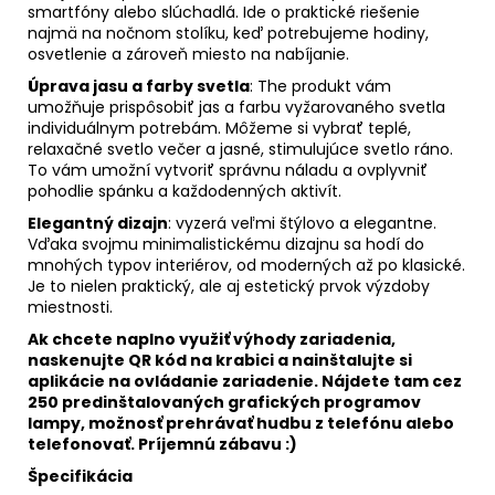
smartfóny alebo slúchadlá. Ide o praktické riešenie
najmä na nočnom stolíku, keď potrebujeme hodiny,
osvetlenie a zároveň miesto na nabíjanie.
Úprava jasu a farby svetla
: The produkt vám
umožňuje prispôsobiť jas a farbu vyžarovaného svetla
individuálnym potrebám. Môžeme si vybrať teplé,
relaxačné svetlo večer a jasné, stimulujúce svetlo ráno.
To vám umožní vytvoriť správnu náladu a ovplyvniť
pohodlie spánku a každodenných aktivít.
Elegantný dizajn
: vyzerá veľmi štýlovo a elegantne.
Vďaka svojmu minimalistickému dizajnu sa hodí do
mnohých typov interiérov, od moderných až po klasické.
Je to nielen praktický, ale aj estetický prvok výzdoby
miestnosti.
Ak chcete naplno využiť výhody zariadenia,
naskenujte QR kód na krabici a nainštalujte si
aplikácie na ovládanie zariadenie. Nájdete tam cez
250 predinštalovaných grafických programov
lampy, možnosť prehrávať hudbu z telefónu alebo
telefonovať. Príjemnú zábavu :)
Špecifikácia