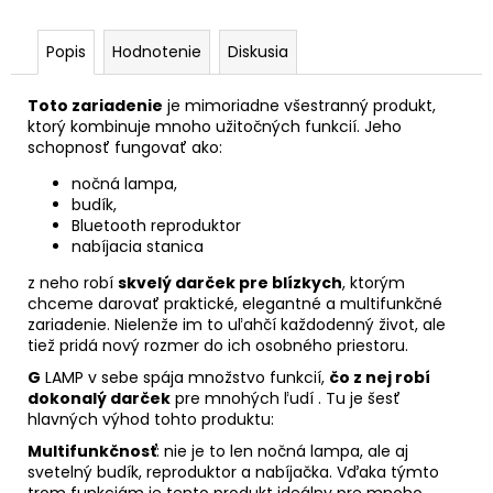
Popis
Hodnotenie
Diskusia
Toto zariadenie
je mimoriadne všestranný produkt,
ktorý kombinuje mnoho užitočných funkcií. Jeho
schopnosť fungovať ako:
nočná lampa,
budík,
Bluetooth reproduktor
nabíjacia stanica
z neho robí
skvelý darček pre blízkych
, ktorým
chceme darovať praktické, elegantné a multifunkčné
zariadenie. Nielenže im to uľahčí každodenný život, ale
tiež pridá nový rozmer do ich osobného priestoru.
G
LAMP v sebe spája množstvo funkcií,
čo z nej robí
dokonalý darček
pre mnohých ľudí . Tu je šesť
hlavných výhod tohto produktu:
Multifunkčnosť
: nie je to len nočná lampa, ale aj
svetelný budík, reproduktor a nabíjačka. Vďaka týmto