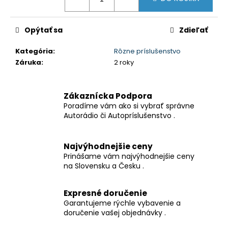
č
a
m
Opýtať sa
Zdieľať
e
Kategória
:
Rôzne príslušenstvo
Záruka
:
2 roky
2DIN
AUTORÁDIO
ŠKODA
OCTAVIA
Zákaznícka Podpora
2
Poradíme vám ako si vybrať správne
ANDROID
Autorádio či Autopríslušenstvo .
10
PALCOVÉ
€129
Najvýhodnejšie ceny
Prinášame vám najvýhodnejšie ceny
na Slovensku a Česku .
Expresné doručenie
Garantujeme rýchle vybavenie a
doručenie vašej objednávky .