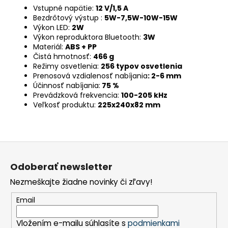
Vstupné napätie:
12 V/1,5 A
Bezdrôtový výstup :
5W-7,5W-10W-15W
Výkon LED:
2W
Výkon reproduktora Bluetooth:
3W
Materiál:
ABS + PP
Čistá hmotnosť:
466 g
Režimy osvetlenia:
256 typov osvetlenia
Prenosová vzdialenosť nabíjania
: 2-6 mm
Účinnosť nabíjania:
75 %
Prevádzková frekvencia:
100-205 kHz
Veľkosť produktu:
225x240x82 mm
Z
á
Odoberať newsletter
p
Nezmeškajte žiadne novinky či zľavy!
ä
t
Email
i
Vložením e-mailu súhlasíte s
podmienkami
e