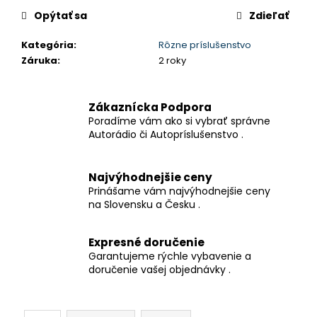
č
a
Opýtať sa
Zdieľať
m
Kategória
:
Rôzne príslušenstvo
e
Záruka
:
2 roky
NABÍJAČKA
/
Zákaznícka Podpora
ADAPTER
Poradíme vám ako si vybrať správne
42V
Autorádio či Autopríslušenstvo .
2A
PRE
KOLOBEŽKY
A
Najvýhodnejšie ceny
INÉ
Prinášame vám najvýhodnejšie ceny
na Slovensku a Česku .
€14,90
Expresné doručenie
Garantujeme rýchle vybavenie a
doručenie vašej objednávky .