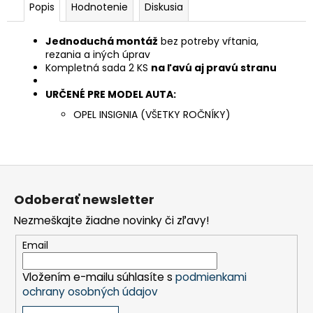
Popis
Hodnotenie
Diskusia
Jednoduchá montáž
bez potreby vŕtania,
rezania a iných úprav
Kompletná sada 2 KS
na ľavú aj pravú stranu
URČENÉ PRE MODEL AUTA:
OPEL INSIGNIA (VŠETKY ROČNÍKY)
Z
á
Odoberať newsletter
p
Nezmeškajte žiadne novinky či zľavy!
ä
t
Email
i
Vložením e-mailu súhlasíte s
podmienkami
e
ochrany osobných údajov