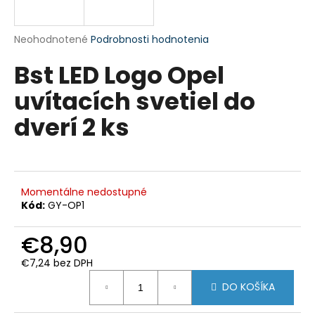
á
j
Priemerné
Neohodnotené
Podrobnosti hodnotenia
s
hodnotenie
Bst LED Logo Opel
produktu
ť
je
?
uvítacích svetiel do
0,0
z
dverí 2 ks
5
hviezdičiek.
HĽADAŤ
Momentálne nedostupné
Kód:
GY-OP1
O
€8,90
d
p
€7,24 bez DPH
o
Jednotková
r
DO KOŠÍKA
cena:
ú