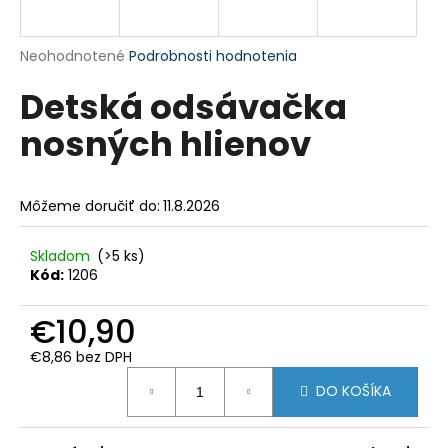
á
j
Priemerné
Neohodnotené
Podrobnosti hodnotenia
s
hodnotenie
Detská odsávačka
produktu
ť
je
?
nosných hlienov
0,0
z
5
hviezdičiek.
Môžeme doručiť do:
11.8.2026
HĽADAŤ
Skladom
(>5 ks)
Kód:
1206
O
€10,90
d
€8,86 bez DPH
p
Jednotková
o
DO KOŠÍKA
cena:
r
ú