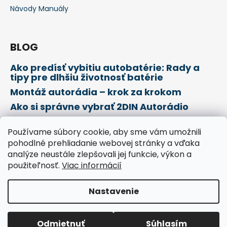
Návody Manuály
BLOG
Ako predísť vybitiu autobatérie: Rady a
tipy pre dlhšiu životnosť batérie
Montáž autorádia – krok za krokom
Ako si správne vybrať 2DIN Autorádio
Používame súbory cookie, aby sme vám umožnili
Prijímame online platby
pohodlné prehliadanie webovej stránky a vďaka
analýze neustále zlepšovali jej funkcie, výkon a
použiteľnosť.
Viac informácií
Nastavenie
Vytvoril Shoptet
Copyright 2026
Deny Shop
. Všetky práva vyhradené.
Odmietnuť
Súhlasím
Upraviť nastavenie cookies