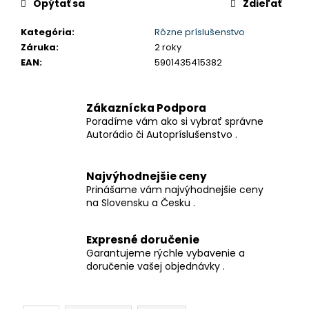
č
Opýtať sa
Zdieľať
a
m
Kategória
:
Rôzne príslušenstvo
e
Záruka
:
2 roky
EAN
:
5901435415382
5-
PALCOVÉ
Zákaznícka Podpora
1DIN
Poradíme vám ako si vybrať správne
AUTORÁDIO
S
Autorádio či Autopríslušenstvo .
CARPLAY
&
ANDROID
Najvýhodnejšie ceny
AUTO
Prinášame vám najvýhodnejšie ceny
AUTORÁDIO
na Slovensku a Česku .
AUTORÁDIO
MP5
DO
AUTA
Expresné doručenie
BT
Garantujeme rýchle vybavenie a
FM
doručenie vašej objednávky .
USB
FAST
CHARGE