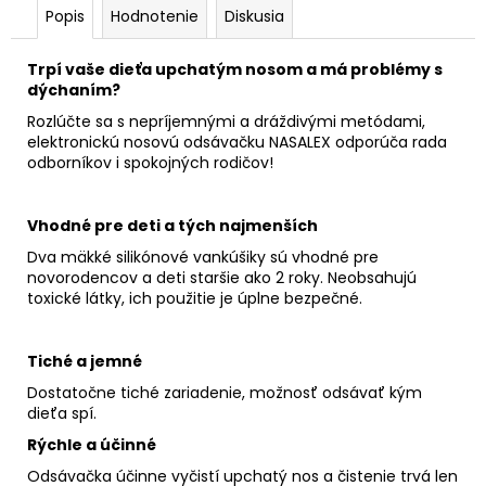
HEAD
Popis
Hodnotenie
Diskusia
UNIT
€44,90
Trpí vaše dieťa upchatým nosom a má problémy s
dýchaním?
Rozlúčte sa s nepríjemnými a dráždivými metódami,
elektronickú nosovú odsávačku NASALEX odporúča rada
odborníkov i spokojných rodičov!
Vhodné pre deti a tých najmenších
Dva mäkké silikónové vankúšiky sú vhodné pre
novorodencov a deti staršie ako 2 roky. Neobsahujú
toxické látky, ich použitie je úplne bezpečné.
Tiché a jemné
Dostatočne tiché zariadenie, možnosť odsávať kým
dieťa spí.
Rýchle a účinné
Odsávačka účinne vyčistí upchatý nos a čistenie trvá len