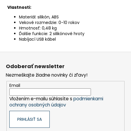
Vlastnosti:
Materiál: silikón, ABS
Vekové rozmedzie: 0-10 rokov
Hmotnosť: 0,48 kg
Ďalšie funkcie: 2 silikónové hroty
Nabíjací USB kábel
Z
á
Odoberať newsletter
p
Nezmeškajte žiadne novinky či zľavy!
ä
t
Email
i
Vložením e-mailu súhlasíte s
podmienkami
e
ochrany osobných údajov
PRIHLÁSIŤ SA