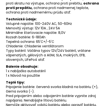
proti skratu na výstupe, ochrana proti prebitiu,
ochrana
proti prepätiu,
ochrana proti nadmernej teplote,
ochrana proti nadmernému prúdu atď.
Technické údaje:
Vstupné napätie: 100-240V AC, 50-60Hz
Menovitý výstup: 12V 10A , 24V 5A
Minimálne štartovacie napätie: 8,0V
Rozsah batérie: 6-180Ah
Tepelná ochrana: 65'C+/-5'C
Chladenie: Chladenie ventilátorom
Typy batérií: Väčšina typov 12V/24V batérií, vrátane
vápenatých, gélových a AGM, SLA, mokrých, EFB,
olovených, LiFePo4 atď.
Balenie obsahuje:
1 x nabíjačka autobatérií
1 x Návod na použitie
Teplé tipy:
Pripojenie batérie: červená svorka kladná na batériu (+),
čierna svorka (-).
Pred pripojením alebo odpojením batérie vypnite zdroj
napájania. Nenabíjajte lítiovú batériu.
Nemôže aktivovať vybitú batériu alebo opraviť batériu,