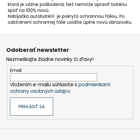
ktorá je vážne poškodená; tiež nemôže opraviť batériu
späť na 100% novú.
Nabíjačka autobatérií je pokrytá ochrannou fóliou. Po
odstránení ochrannej fólie uvidíte úplne novú obrazovku.
Z
á
Odoberať newsletter
p
Nezmeškajte žiadne novinky či zľavy!
ä
t
Email
i
Vložením e-mailu súhlasíte s
podmienkami
e
ochrany osobných údajov
PRIHLÁSIŤ SA