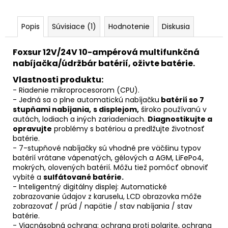
HEAD
UNIT
€44,90
Popis
Súvisiace (1)
Hodnotenie
Diskusia
Foxsur 12V/24V 10-ampérová multifunkčná
nabíjačka/údržbár batérií, oživte batérie.
Vlastnosti produktu:
- Riadenie mikroprocesorom (CPU).
- Jedná sa o plne automatickú nabíjačku
batérií so 7
stupňami nabíjania,
s displejom,
široko používanú v
autách, lodiach a iných zariadeniach.
Diagnostikujte a
opravujte
problémy s batériou a predlžujte životnosť
batérie.
- 7-stupňové nabíjačky sú vhodné pre väčšinu typov
batérií vrátane vápenatých, gélových a AGM, LiFePo4,
mokrých, olovených batérií. Môžu tiež pomôcť obnoviť
vybité a
sulfátované batérie.
- Inteligentný digitálny displej: Automatické
zobrazovanie údajov z karuselu, LCD obrazovka môže
zobrazovať / prúd / napätie / stav nabíjania / stav
batérie.
- Viacnásobná ochrana: ochrana proti polarite, ochrana