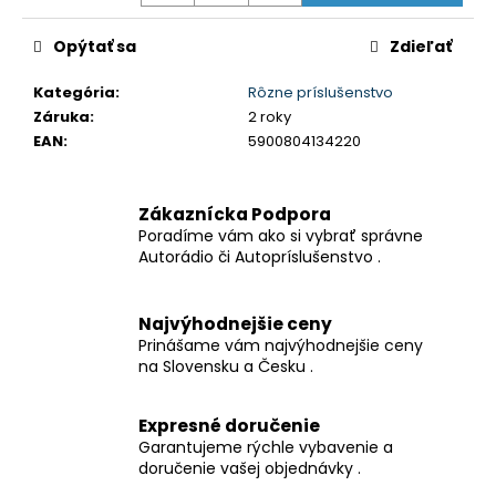
č
a
Opýtať sa
Zdieľať
m
e
Kategória
:
Rôzne príslušenstvo
Záruka
:
2 roky
5-
EAN
:
5900804134220
PALCOVÉ
1DIN
AUTORÁDIO
Zákaznícka Podpora
S
CARPLAY
Poradíme vám ako si vybrať správne
&
Autorádio či Autopríslušenstvo .
ANDROID
AUTO
AUTORÁDIO
Najvýhodnejšie ceny
AUTORÁDIO
Prinášame vám najvýhodnejšie ceny
MP5
DO
na Slovensku a Česku .
AUTA
BT
FM
Expresné doručenie
USB
Garantujeme rýchle vybavenie a
FAST
doručenie vašej objednávky .
CHARGE