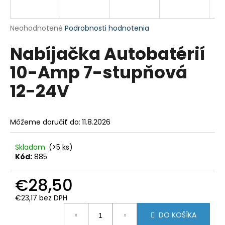
á
j
Priemerné
Neohodnotené
Podrobnosti hodnotenia
s
hodnotenie
Nabíjačka Autobatérií
produktu
ť
je
?
10-Amp 7-stupňová
0,0
z
12-24V
5
hviezdičiek.
HĽADAŤ
Môžeme doručiť do:
11.8.2026
Skladom
(>5 ks)
Kód:
885
O
d
€28,50
p
o
€23,17 bez DPH
r
Jednotková
ú
DO KOŠÍKA
cena: