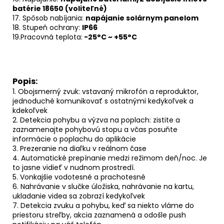
batérie 18650 (voliteľné)
17. Spôsob nabíjania:
napájanie solárnym panelom
18. Stupeň ochrany:
IP66
19.Pracovná teplota:
-25°C ~ +55°C
Popis:
1. Obojsmerný zvuk: vstavaný mikrofón a reproduktor,
jednoduché komunikovať s ostatnými kedykoľvek a
kdekoľvek
2. Detekcia pohybu a výzva na poplach: zistite a
zaznamenajte pohybovú stopu a včas posuňte
informácie o poplachu do aplikácie
3. Prezeranie na diaľku v reálnom čase
4. Automatické prepínanie medzi režimom deň/noc. Je
to jasne vidieť v nudnom prostredí.
5. Vonkajšie vodotesné a prachotesné
6. Nahrávanie v slučke úložiska, nahrávanie na kartu,
ukladanie videa sa zobrazí kedykoľvek
7. Detekcia zvuku a pohybu, keď sa niekto vláme do
priestoru streľby, akcia zaznamená a odošle push