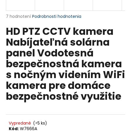
á
j
Priemerné
7 hodnotení
Podrobnosti hodnotenia
s
hodnotenie
HD PTZ CCTV kamera
produktu
ť
je
?
Nabíjateľná solárna
4,9
z
panel Vodotesná
5
hviezdičiek.
bezpečnostná kamera
HĽADAŤ
s nočným videním WiFi
kamera pre domáce
bezpečnostné využitie
O
d
p
o
r
Vypredané
(>5 ks)
ú
Kód:
W7666A