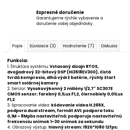
HEAD
UNIT
Expresné doručenie
€44,90
Garantujeme rýchle vybavenie a
doručenie vašej objednávky .
Popis
Súvisiace (3)
Hodnotenie (7)
Diskusia
Funkcia
:
1. Štruktúra systému:
Vstavaný dizajn RTOS,
dvojjadrový 32-bitový DSP (Hi3518EV300), čistá
tvrdá kompresia, dlhá výdrž batérie, rýchly štart
smart solárnej kamery
2. Senzor:
Vysokovýkonný 2 milióny 1/2,7" SC307E
CMOS senzor; farebný 0,1Lux F1,2, čiernobiely 0,01Lux
F1,2
3. Spracovanie videa:
kódovanie videa H.265X,
podpora dual stream, formát AVI; podpora toku
0,1M ~ 8Mpbs nastaviteľná; podporuje nastaviteľnú
frekvenciu snímok 1~30 snímok za sekundu
4. Obrazový výstup:
hlavný stream: 1920*1080 12fps;