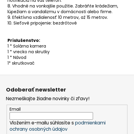
notifikáciu na váš telefón.
8. Vhodné na vonkajšie použitie. Zabráňte krádežiam,
lúpežiam a vandalizmu v domácnosti alebo firme.
9. Efektívna vzdialenosť 10 metrov, až 15 metrov.
10. Sieťové pripojenie: bezdrôtové
Príslušenstvo:
1 * Solárna kamera
1 * vrecko na skrutky
1 * Návod
1* skrutkovač
Z
á
Odoberať newsletter
p
Nezmeškajte žiadne novinky či zľavy!
ä
t
Email
i
Vložením e-mailu súhlasíte s
podmienkami
e
ochrany osobných údajov