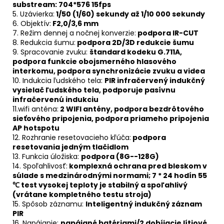
substream: 704*576 15fps
5. Uzávierka:
1/50 (1/60) sekundy až 1/10 000 sekundy
6. Objektív:
F2,0/3,6 mm
7. Režim dennej a nočnej konverzie:
podpora IR-CUT
8. Redukcia šumu:
podpora 2D/3D redukcie šumu
9. Spracovanie zvuku:
štandard kodeku G.711A,
podpora funkcie obojsmerného hlasového
interkomu, podpora synchronizácie zvuku a videa
10. Indukcia ľudského tela:
PIR infračervený indukčný
vysielač ľudského tela, podporuje pasívnu
infračervenú indukciu
11.wifi anténa:
2 WIFI antény, podpora bezdrôtového
sieťového pripojenia, podpora priameho pripojenia
AP hotspotu
12. Rozhranie resetovacieho kľúča:
podpora
resetovania jedným tlačidlom
13. Funkcia úložiska:
podpora (8G--128G)
14. Spoľahlivosť:
komplexná ochrana pred bleskom v
súlade s medzinárodnými normami; 7 * 24 hodín 55
℃ test vysokej teploty je stabilný a spoľahlivý
(vrátane kompletného testu stroja)
15. Spôsob záznamu:
Inteligentný indukčný záznam
PIR
16. Napájanie:
napájané batériami/2 dobíjacie lítiové