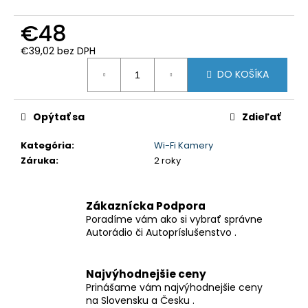
č
a
€48
m
e
€39,02 bez DPH
Jednotková
DO KOŠÍKA
cena:
5-
PALCOVÉ
1DIN
Opýtať sa
Zdieľať
AUTORÁDIO
S
CARPLAY
Kategória
:
Wi-Fi Kamery
&
Záruka
:
2 roky
ANDROID
AUTO
AUTORÁDIO
AUTORÁDIO
Zákaznícka Podpora
MP5
Poradíme vám ako si vybrať správne
DO
Autorádio či Autopríslušenstvo .
AUTA
BT
FM
Najvýhodnejšie ceny
USB
FAST
Prinášame vám najvýhodnejšie ceny
CHARGE
na Slovensku a Česku .