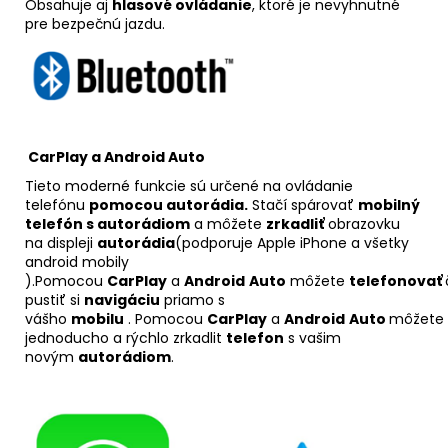
Obsahuje aj
hlasové ovládanie
, ktoré je nevyhnutné
pre bezpečnú jazdu.
CarPlay a Android Auto
Tieto moderné funkcie sú určené na ovládanie
telefónu
pomocou autorádia.
Stačí spárovať
mobilný
telefón s autorádiom
a môžete
zrkadliť
obrazovku
na displeji
autorádia
(podporuje Apple iPhone a všetky
android mobily
).Pomocou
CarPlay
a
Android
Auto
môžete
telefonovať
pustiť si
navigáciu
priamo s
vášho
mobilu
. Pomocou
CarPlay
a
Android
Auto
môžete
jednoducho a rýchlo zrkadlit
telefon
s vašim
novým
autorádiom
.