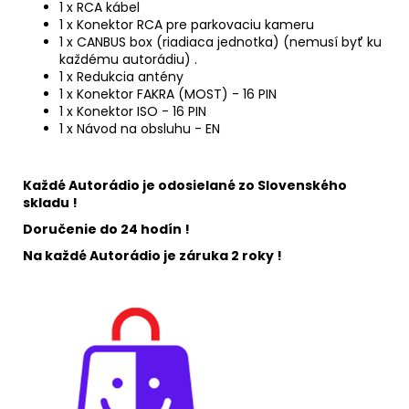
1 x RCA kábel
1 x Konektor RCA pre parkovaciu kameru
1 x CANBUS box (riadiaca jednotka) (nemusí byť ku
každému autorádiu) .
1 x Redukcia antény
1 x Konektor FAKRA (MOST) - 16 PIN
1 x Konektor ISO - 16 PIN
1 x Návod na obsluhu - EN
Každé Autorádio je odosielané zo Slovenského
skladu !
Doručenie do 24 hodín !
Na každé Autorádio je záruka 2 roky !