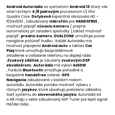
Android Autoradio
so sysmetom
Android 13
,ktorý vás
očarí rýchlym
4 /8 jadrovým
procesorom 1,3 Ghz
Quadra Core .
Dotyková
kapacitná obrazovka HD –
1024x600 , Zabudovaný
mikrofón
pre
HANDSFREE
,
možnosť pripojiť
cúvaciu kameru
( prepne
automaticky pri zaradení spiatočky ),taktež možnosť
pripojiť
prednú
kameru
.
DUALZONE
umožňuje počas
navigácie počúvať hudbu . Každé Autorádio ma
možnost pripojenia
Android auto
a taktiež
Car
Play
ktoré umožňujú bezproblémové
zrkadlenie a ovládanie telefónu na displeji rádia
.
Zvukový zážitok
je zaručený
zvukovým DSP
ekvalizérom. Autorádio
má vykon
4x50W
.
Funkcia
Bluetooth
umožňuje pohodlné a
bezpečné
handsfree
volanie.
GPS
Navigacia
zabudovaná v každom našom
autorádiu. Autorádio ponúka možnosť výberu z
rôznych
jazykov
, ktoré obsahujú preloženú základnú
časť systému do
slovenského jazyka
. Autorádiá A4
a A8 majú v sebe zabudovaný NXP Tuner pre lepší signál
FM/AM rádia .