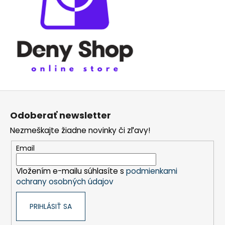
Z
á
Odoberať newsletter
p
Nezmeškajte žiadne novinky či zľavy!
ä
t
Email
i
Vložením e-mailu súhlasíte s
podmienkami
e
ochrany osobných údajov
PRIHLÁSIŤ SA