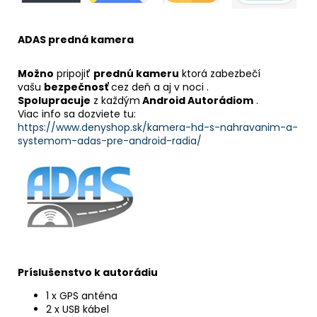
ADAS predná kamera
Možno
pripojiť
prednú kameru
ktorá zabezbečí
vašu
bezpečnosť
cez deň a aj v noci .
Spolupracuje
z každým
Android Autorádiom
.
Viac info sa dozviete tu:
https://www.denyshop.sk/kamera-hd-s-nahravanim-a-
systemom-adas-pre-android-radia/
Príslušenstvo k autorádiu
1 x GPS anténa
2 x USB kábel