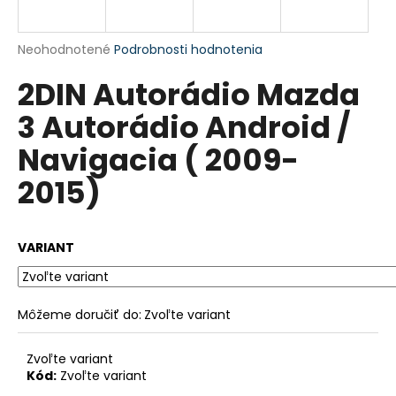
á
j
Priemerné
Neohodnotené
Podrobnosti hodnotenia
s
hodnotenie
2DIN Autorádio Mazda
produktu
ť
je
?
3 Autorádio Android /
0,0
z
Navigacia ( 2009-
5
hviezdičiek.
2015)
HĽADAŤ
VARIANT
O
d
Môžeme doručiť do:
Zvoľte variant
p
o
r
Zvoľte variant
Kód:
Zvoľte variant
ú