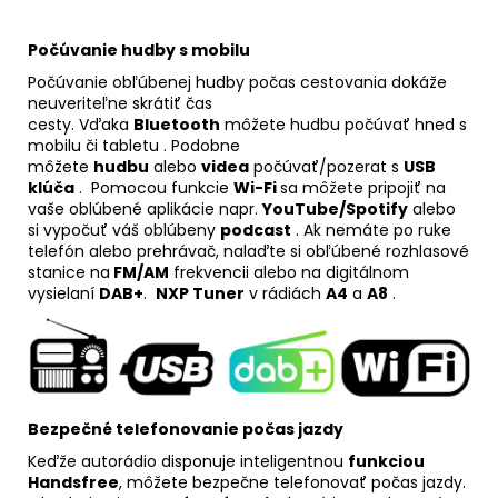
Počúvanie hudby s mobilu
Počúvanie obľúbenej hudby počas cestovania dokáže
neuveriteľne skrátiť čas
cesty. Vďaka
Bluetooth
môžete hudbu počúvať hned s
mobilu či tabletu . Podobne
môžete
hudbu
alebo
videa
počúvať/pozerat s
USB
klúča
. Pomocou funkcie
Wi-Fi
sa môžete pripojiť na
vaše oblúbené aplikácie napr.
YouTube/Spotify
alebo
si vypočuť váš oblúbeny
podcast
. Ak nemáte po ruke
telefón alebo prehrávač, nalaďte si obľúbené rozhlasové
stanice na
FM/AM
frekvencii alebo na digitálnom
vysielaní
DAB+
.
NXP Tuner
v rádiách
A4
a
A8
.
Bezpečné telefonovanie počas jazdy
Keďže autorádio disponuje inteligentnou
funkciou
Handsfree
, môžete bezpečne telefonovať počas jazdy.