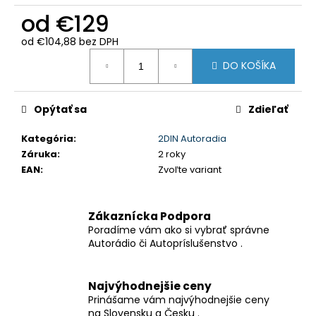
č
od
€129
a
m
od
€104,88
bez DPH
e
Jednotková
DO KOŠÍKA
cena:
5-
PALCOVÉ
Opýtať sa
Zdieľať
1DIN
AUTORÁDIO
S
Kategória
:
2DIN Autoradia
CARPLAY
Záruka
:
2 roky
&
EAN
:
Zvoľte variant
ANDROID
AUTO
AUTORÁDIO
AUTORÁDIO
Zákaznícka Podpora
MP5
Poradíme vám ako si vybrať správne
DO
Autorádio či Autopríslušenstvo .
AUTA
BT
FM
USB
Najvýhodnejšie ceny
FAST
Prinášame vám najvýhodnejšie ceny
CHARGE
na Slovensku a Česku .