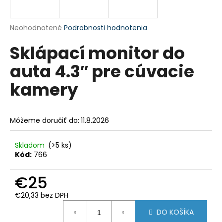
á
j
Priemerné
Neohodnotené
Podrobnosti hodnotenia
s
hodnotenie
Sklápací monitor do
produktu
ť
je
?
auta 4.3′′ pre cúvacie
0,0
z
kamery
5
hviezdičiek.
HĽADAŤ
Môžeme doručiť do:
11.8.2026
Skladom
(>5 ks)
Kód:
766
O
d
€25
p
o
€20,33 bez DPH
r
Jednotková
ú
DO KOŠÍKA
cena: