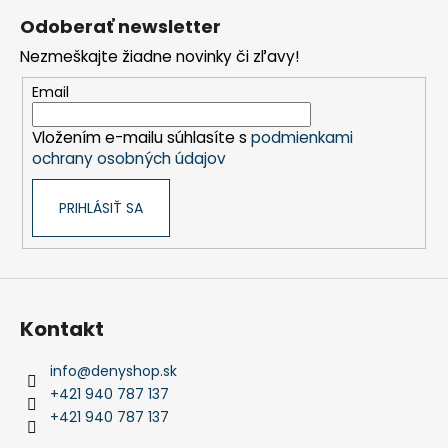
á
Odoberať newsletter
p
Nezmeškajte žiadne novinky či zľavy!
ä
t
Email
i
Vložením e-mailu súhlasíte s
podmienkami
e
ochrany osobných údajov
PRIHLÁSIŤ SA
Kontakt
info
@
denyshop.sk
+421 940 787 137
+421 940 787 137