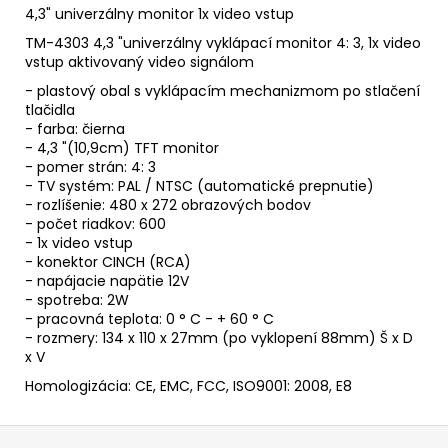
4,3" univerzálny monitor 1x video vstup
TM-4303 4,3 "univerzálny vyklápací monitor 4: 3, 1x video
vstup aktivovaný video signálom
- plastový obal s vyklápacím mechanizmom po stlačení
tlačidla
- farba: čierna
- 4,3 "(10,9cm) TFT monitor
- pomer strán: 4: 3
- TV systém: PAL / NTSC (automatické prepnutie)
- rozlíšenie: 480 x 272 obrazových bodov
- počet riadkov: 600
- 1x video vstup
- konektor CINCH (RCA)
- napájacie napätie 12V
- spotreba: 2W
- pracovná teplota: 0 ° C - + 60 ° C
- rozmery: 134 x 110 x 27mm (po vyklopení 88mm) Š x D
x V
Homologizácia: CE, EMC, FCC, ISO9001: 2008, E8
Z