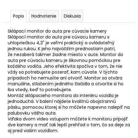
Popis
Hodnotenie
Diskusia
Sklápací monitor do auta pre cúvacie kamery
Sklápací monitor do auta pre cúvacu kameru s
uhlopriečkou 4,3" je veľmi praktický a ovládateľný
jednou rukou. K jeho najväčším prednostiam patrí,
že nezaberá takmer žiadne miesto v aute. Monitor do
auta pre cúvaciu kameru je šikovnou pomôckou pre
každého vodiča. Jeho efektivita spočíva v tom, že nie
vždy sa potrebujete pozerať, kam cúvate. V týchto
prípadoch ho nemusíte ani otvoriť. Monitor sa otvára
manuálne, stlačením jediného tlačidla a otvoríte si ho
iba vtedy, keď to potrebujete.
Montáž sklápacieho monitora do interiéru vozidla je
jednoduchá. V balení nájdete kvalitnú obojstrannú
pásku, pomocou ktorej si ho môžete napevno nalepiť na
palubovku vášho auta.
Vďaka dvom video vstupom môžete k monitoru pripojiť
dve kamery a mať tak lepší prehľad o tom, čo sa deje za
aj pred vašim vozidlom.