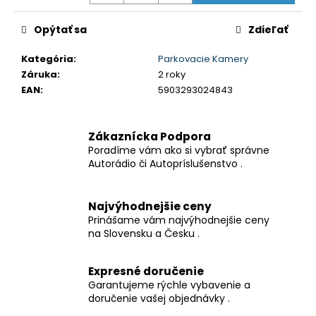
č
a
Opýtať sa
Zdieľať
m
e
Kategória
:
Parkovacie Kamery
Záruka
:
2 roky
OCHRANNÁ
EAN
:
5903293024843
PLACHTA
NA
AUTO
Zákaznícka Podpora
LUXURY
CAR
Poradíme vám ako si vybrať správne
COVER
Autorádio či Autopríslušenstvo .
-
L
€14,90
Najvýhodnejšie ceny
Prinášame vám najvýhodnejšie ceny
na Slovensku a Česku .
Expresné doručenie
Garantujeme rýchle vybavenie a
doručenie vašej objednávky .