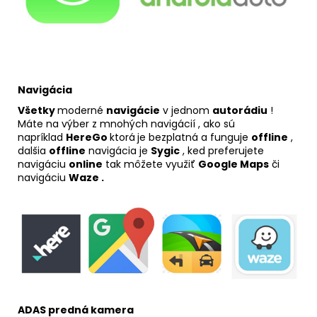
Navigácia
Všetky
moderné
navigácie
v jednom
autorádiu
!
Máte na výber z mnohých navigácií , ako sú
napríklad
HereGo
ktorá
je bezplatná a funguje
offline
,
dalšia
offline
navigácia je
Sygic
, ked preferujete
navigáciu
online
tak môžete využiť
Google Maps
či
navigáciu
Waze .
ADAS predná kamera