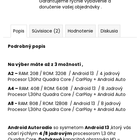
Garantujeme rýchle vybavenie a
doručenie vašej objednávky .
Popis
Súvisiace (2)
Hodnotenie
Diskusia
Podrobný popis
Na výber máte až z 3 možností ,
A2 –
RAM: 2GB / ROM: 32GB / Android 13 / 4 jadrový
Procesor 1,3Ghz Quadra Core / CarPlay + Android Auto
A4 –
RAM: 4GB / ROM: 64GB / Android 13 / 8 Jadrový
Procesor 1,3Ghz Quadra Core / CarPlay + Android Auto
A8 -
RAM: 8GB / ROM: 128GB / Android 13 / 8 jadrový
Procesor 1,3Ghz Quadra Core / CarPlay + Android Auto
Android Autoradio
so sysmetom
Android 13
,ktorý vás
očarí rýchlym
4 /8 jadrovým
procesorom 1,3 Ghz
Quadra Core .
Dotyková
kapacitná obrazovka HD –