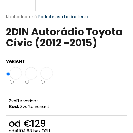
á
j
Priemerné
Neohodnotené
Podrobnosti hodnotenia
s
hodnotenie
2DIN Autorádio Toyota
produktu
ť
je
?
Civic (2012 -2015)
0,0
z
5
hviezdičiek.
VARIANT
HĽADAŤ
O
d
Zvoľte variant
Kód:
Zvoľte variant
p
o
od
€129
r
ú
od
€104,88
bez DPH