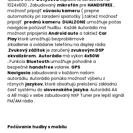
1024x600 , Zabudovaný
mikrofón
pre
HANDSFREE
,
možnosť pripojiť
cúvaciu kameru
( prepne
automaticky pri zaradení spiatočky ),taktež možnosť
pripojiť
prednú
kameru
.
DUALZONE
umožňuje počas
navigácie počúvať hudbu . Každé Autorádio ma
možnost pripojenia
Android auto
a taktiež
Car
Play
ktoré umožňujú bezproblémové
zrkadlenie a ovládanie telefónu na displeji rádia
.
Zvukový zážitok
je zaručený
zvukovým DSP
ekvalizérom. Autorádio
má vykon
4x50W
.
Funkcia
Bluetooth
umožňuje pohodlné a
bezpečné
handsfree
volanie.
GPS
Navigacia
zabudovaná v každom našom
autorádiu. Autorádio ponúka možnosť výberu z
rôznych
jazykov
, ktoré obsahujú preloženú základnú
časť systému do
slovenského jazyka
. Autorádiá A4
a A8 majú v sebe zabudovaný NXP Tuner pre lepší signál
FM/AM rádia .
Počúvanie hudby s mobilu