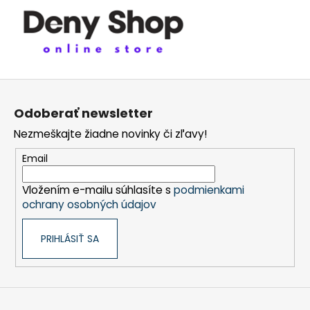
Z
á
Odoberať newsletter
p
Nezmeškajte žiadne novinky či zľavy!
ä
t
Email
i
Vložením e-mailu súhlasíte s
podmienkami
e
ochrany osobných údajov
PRIHLÁSIŤ SA