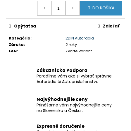
č
Jednotková
a
DO KOŠÍKA
cena:
m
e
Opýtať sa
Zdieľať
ANTÉNY
Kategória
:
2DIN Autoradia
ZOSILNOVAČ
Záruka
:
2 roky
PRE
EAN
:
Zvoľte variant
2DIN
AUTORADIÁ
€9,50
Zákaznícka Podpora
Poradíme vám ako si vybrať správne
Autorádio či Autopríslušenstvo .
Najvýhodnejšie ceny
Prinášame vám najvýhodnejšie ceny
na Slovensku a Česku .
Expresné doručenie