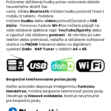
Počúvanie obľúbenej hudby počas cestovania dokáže
neuveriteľne skrátiť čas
cesty. Vďaka
Bluetooth
môžete hudbu počúvať hned s
mobilu či tabletu . Podobne
môžete
hudbu
alebo
videa
počúvať/pozerat s
USB
klúča
. Pomocou funkcie
Wi-Fi
sa môžete pripojiť na
vaše oblúbené aplikácie napr.
YouTube/Spotify
alebo
si vypočuť váš oblúbeny
podcast
. Ak nemáte po ruke
telefón alebo prehrávač, nalaďte si obľúbené rozhlasové
stanice na
FM/AM
frekvencii alebo na digitálnom
vysielaní
DAB+
.
NXP Tuner
v rádiách
A4
a
A8
.
Bezpečné telefonovanie počas jazdy
Keďže autorádio disponuje inteligentnou
funkciou
Handsfree
, môžete bezpečne telefonovať počas jazdy.
Obsahuje aj
hlasové ovládanie
, ktoré je nevyhnutné
pre bezpečnú jazdu.