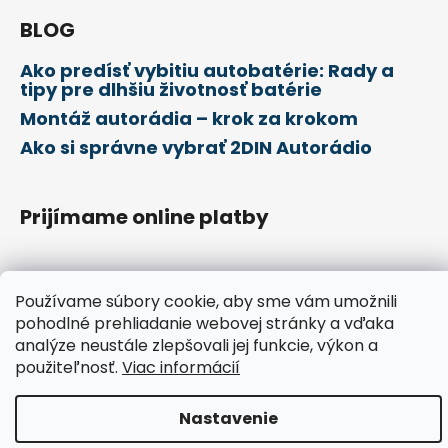
BLOG
Ako predísť vybitiu autobatérie: Rady a
tipy pre dlhšiu životnosť batérie
Montáž autorádia – krok za krokom
Ako si správne vybrať 2DIN Autorádio
Prijímame online platby
Používame súbory cookie, aby sme vám umožnili
pohodlné prehliadanie webovej stránky a vďaka
Vytvoril Shoptet
analýze neustále zlepšovali jej funkcie, výkon a
Copyright 2026
Deny Shop
. Všetky práva vyhradené.
použiteľnosť.
Viac informácií
Upraviť nastavenie cookies
Nastavenie