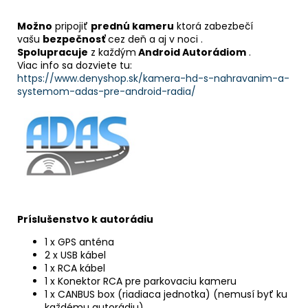
Možno
pripojiť
prednú kameru
ktorá zabezbečí
vašu
bezpečnosť
cez deň a aj v noci .
Spolupracuje
z každým
Android Autorádiom
.
Viac info sa dozviete tu:
https://www.denyshop.sk/kamera-hd-s-nahravanim-a-
systemom-adas-pre-android-radia/
Príslušenstvo k autorádiu
1 x GPS anténa
2 x USB kábel
1 x RCA kábel
1 x Konektor RCA pre parkovaciu kameru
1 x CANBUS box (riadiaca jednotka) (nemusí byť ku
každému autorádiu) .